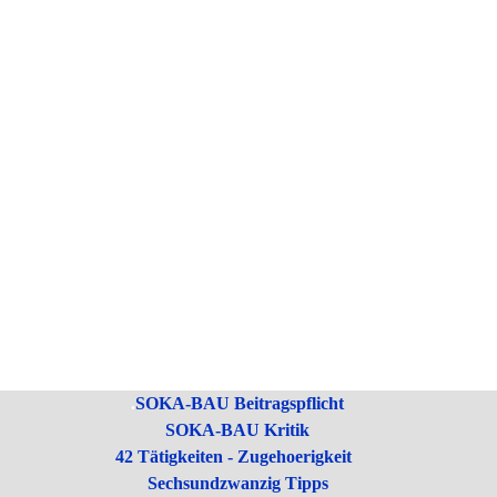
.
SOKA-BAU Beitragspflicht
SOKA-BAU Kritik
42 Tätigkeiten - Zugehoerigkeit
Sechsundzwanzig Tipps